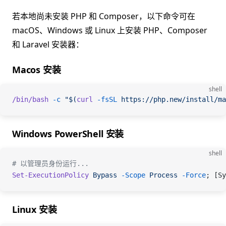
若本地尚未安装 PHP 和 Composer，以下命令可在
macOS、Windows 或 Linux 上安装 PHP、Composer
和 Laravel 安装器：
Macos 安装
shell
/bin/bash
 -c
 "$(
curl
 -fsSL
 https://php.new/install/ma
Windows PowerShell 安装
shell
# 以管理员身份运行...
Set-ExecutionPolicy
 Bypass
 -Scope
 Process
 -Force
; [Sy
Linux 安装