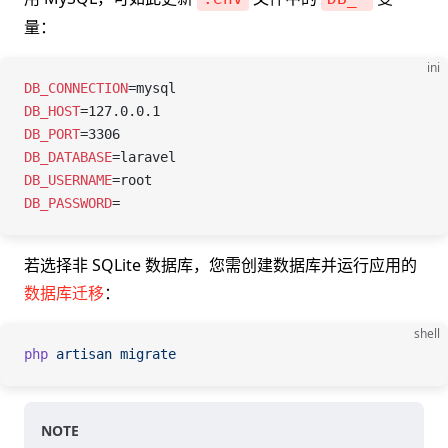
量：
ini
DB_CONNECTION
=
mysql
DB_HOST
=
127.0.0.1
DB_PORT
=
3306
DB_DATABASE
=
laravel
DB_USERNAME
=
root
DB_PASSWORD
=
若选择非 SQLite 数据库，您需创建数据库并运行应用的
数据库迁移
：
shell
php
 artisan
 migrate
NOTE