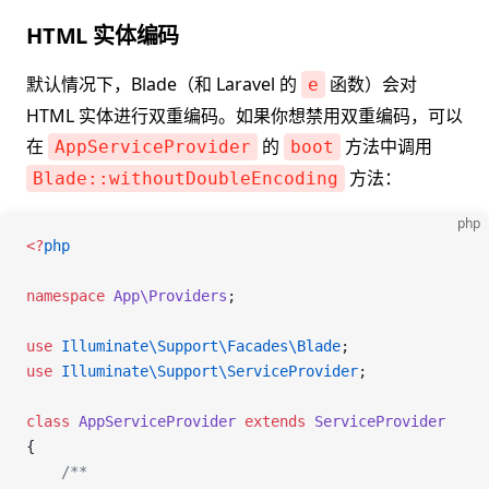
HTML 实体编码
默认情况下，Blade（和 Laravel 的
函数）会对
e
HTML 实体进行双重编码。如果你想禁用双重编码，可以
在
的
方法中调用
AppServiceProvider
boot
方法：
Blade::withoutDoubleEncoding
php
<
?
php
namespace
 App\Providers
;
use
 Illuminate\Support\Facades\
Blade
;
use
 Illuminate\Support\
ServiceProvider
;
class
 AppServiceProvider
 extends
 ServiceProvider
{
    /**