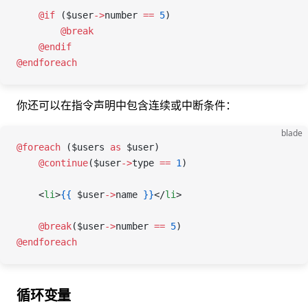
    @if 
(
$user
->
number
 ==
 5
)
        @break
    @endif
@endforeach
你还可以在指令声明中包含连续或中断条件：
blade
@foreach 
(
$users
 as
 $user
)
    @continue
(
$user
->
type
 ==
 1
)
    <
li
>
{{
 $user
->
name
 }}
</
li
>
    @break
(
$user
->
number
 ==
 5
)
@endforeach
循环变量