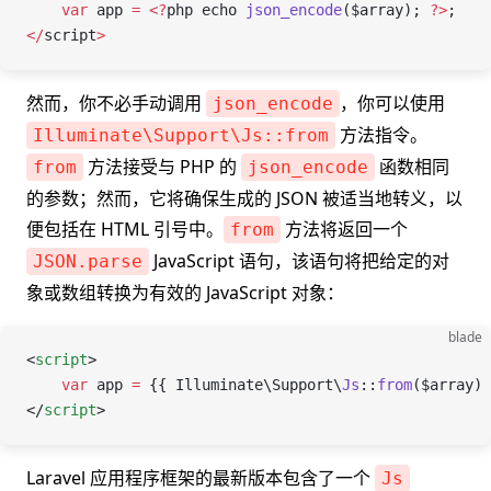
    var
 app
 =
 <
?
php
 echo
 json_encode
(
$array
); 
?
>
;
</
script
>
然而，你不必手动调用
，你可以使用
json_encode
方法指令。
Illuminate\Support\Js::from
方法接受与 PHP 的
函数相同
from
json_encode
的参数；然而，它将确保生成的 JSON 被适当地转义，以
便包括在 HTML 引号中。
方法将返回一个
from
JavaScript 语句，该语句将把给定的对
JSON.parse
象或数组转换为有效的 JavaScript 对象：
blade
<
script
>
    var
 app
 =
 {{ 
Illuminate
\
Support
\
Js
::
from
(
$array
) 
</
script
>
Laravel 应用程序框架的最新版本包含了一个
Js