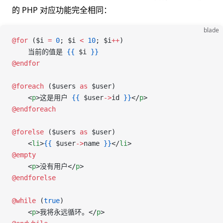
的 PHP 对应功能完全相同：
blade
@for 
(
$i
 =
 0
; 
$i
 <
 10
; 
$i
++
)
    当前的值是 
{{
 $i
 }}
@endfor
@foreach 
(
$users
 as
 $user
)
    <
p
>这是用户 
{{
 $user
->
id
 }}
</
p
>
@endforeach
@forelse 
(
$users
 as
 $user
)
    <
li
>
{{
 $user
->
name
 }}
</
li
>
@empty
    <
p
>没有用户</
p
>
@endforelse
@while 
(
true
)
    <
p
>我将永远循环。</
p
>