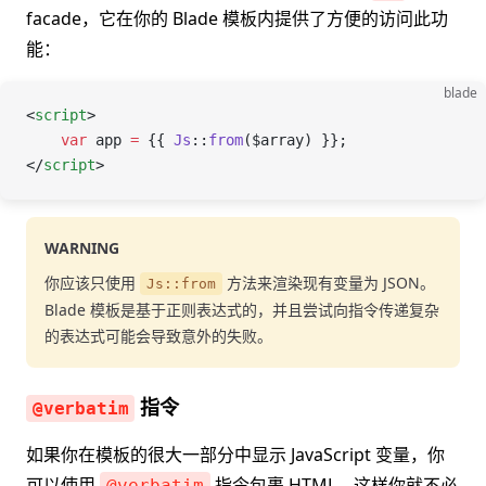
facade，它在你的 Blade 模板内提供了方便的访问此功
能：
blade
<
script
>
    var
 app
 =
 {{ 
Js
::
from
(
$array
) }};
</
script
>
WARNING
你应该只使用
方法来渲染现有变量为 JSON。
Js::from
Blade 模板是基于正则表达式的，并且尝试向指令传递复杂
的表达式可能会导致意外的失败。
指令
@verbatim
如果你在模板的很大一部分中显示 JavaScript 变量，你
可以使用
指令包裹 HTML，这样你就不必
@verbatim