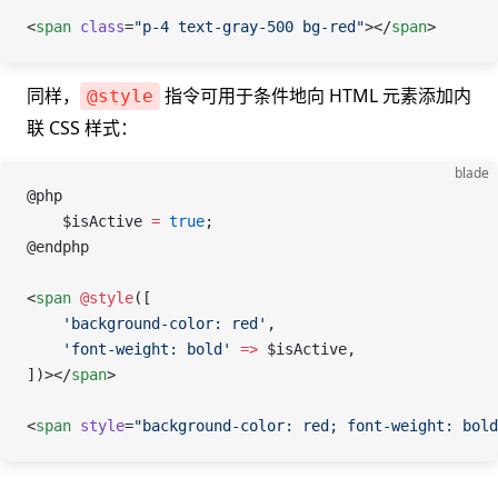
<
span
 class
=
"p-4 text-gray-500 bg-red"
></
span
>
同样，
指令可用于条件地向 HTML 元素添加内
@style
联 CSS 样式：
blade
@php
    $isActive
 =
 true
;
@endphp
<
span
 @style
([
    'background-color: red'
,
    'font-weight: bold'
 =>
 $isActive
,
])></
span
>
<
span
 style
=
"background-color: red; font-weight: bold