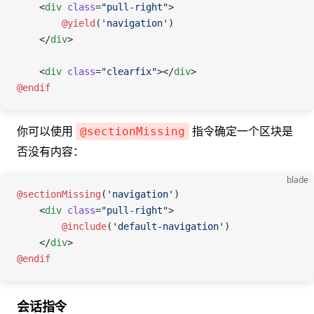
    <
div
 class
=
"pull-right"
>
        @yield
(
'navigation'
)
    </
div
>
    <
div
 class
=
"clearfix"
></
div
>
@endif
你可以使用
指令确定一个区块是
@sectionMissing
否没有内容：
blade
@sectionMissing
(
'navigation'
)
    <
div
 class
=
"pull-right"
>
        @include
(
'default-navigation'
)
    </
div
>
@endif
会话指令