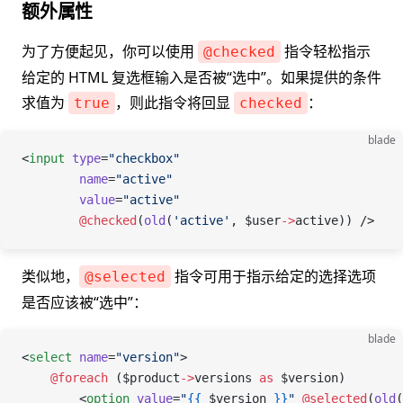
额外属性
为了方便起见，你可以使用
指令轻松指示
@checked
给定的 HTML 复选框输入是否被“选中”。如果提供的条件
求值为
，则此指令将回显
：
true
checked
blade
<
input
 type
=
"checkbox"
        name
=
"active"
        value
=
"active"
        @checked
(
old
(
'active'
,
 $user
->
active
)) />
类似地，
指令可用于指示给定的选择选项
@selected
是否应该被“选中”：
blade
<
select
 name
=
"version"
>
    @foreach 
(
$product
->
versions
 as
 $version
)
        <
option
 value
=
"
{{
 $version
 }}
"
 @selected
(
old
(