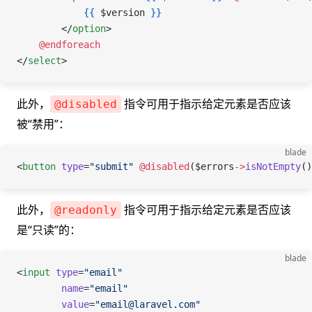
            {{
 $version
 }}
        </
option
>
    @endforeach
</
select
>
此外，
指令可用于指示给定元素是否应该
@disabled
被“禁用”：
blade
<
button
 type
=
"submit"
 @disabled
(
$errors
->
isNotEmpty
(
此外，
指令可用于指示给定元素是否应该
@readonly
是“只读”的：
blade
<
input
 type
=
"email"
        name
=
"email"
        value
=
"email@laravel.com"