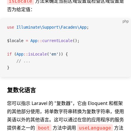
方法来确定当前区域设置或检查区域设置是
isLocale
否为给定值：
php
use
 Illuminate\Support\Facades\
App
;
$locale
 =
 App
::
currentLocale
();
if
 (
App
::
isLocale
(
'en'
)) {
    // ...
}
复数化语言
您可以指示 Laravel 的 "复数器"，它由 Eloquent 和框架
的其他部分使用，将单数字符串转换为复数字符串，使用
英语以外的其他语言。这可以通过在您的应用程序的服务
提供者之一的
方法中调用
方法
boot
useLanguage