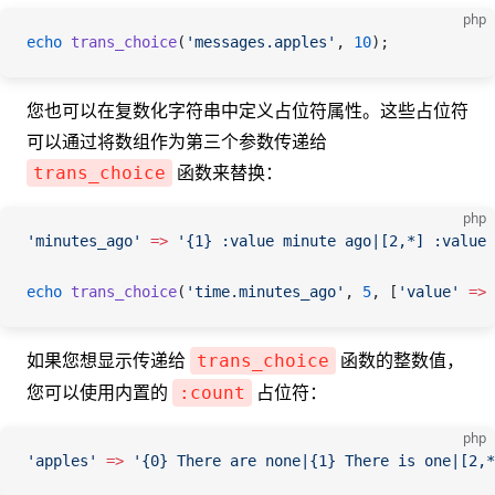
php
echo
 trans_choice
(
'messages.apples'
,
 10
);
您也可以在复数化字符串中定义占位符属性。这些占位符
可以通过将数组作为第三个参数传递给
函数来替换：
trans_choice
php
'minutes_ago'
 =>
 '{1} :value minute ago|[2,*] :value 
echo
 trans_choice
(
'time.minutes_ago'
,
 5
,
 [
'value'
 =>
 
如果您想显示传递给
函数的整数值，
trans_choice
您可以使用内置的
占位符：
:count
php
'apples'
 =>
 '{0} There are none|{1} There is one|[2,*