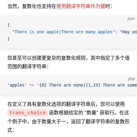
当然，复数化也支持在
使用翻译字符串作为键
时：
json
{
  "There is one apple|There are many apples"
: 
"Hay un
}
您甚至可以创建更复杂的复数化规则，其中指定了多个值
范围的翻译字符串：
php
'apples'
 =>
 '{0} There are none|[1,19] There are some
在定义了具有复数化选项的翻译字符串后，您可以使用
函数根据给定的 "数量" 获取行。在这
trans_choice
个例子中，由于数量大于一，返回了翻译字符串的复数形
式：