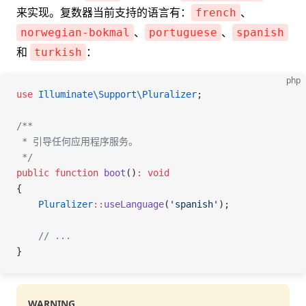
来实现。复数器当前支持的语言有：
、
french
、
、
norwegian-bokmal
portuguese
spanish
和
：
turkish
php
use
 Illuminate\Support\
Pluralizer
;
/**
 * 引导任何应用程序服务。
 */
public
 function
 boot
()
:
 void
{
    Pluralizer
::
useLanguage
(
'spanish'
);
    // ...
}
WARNING