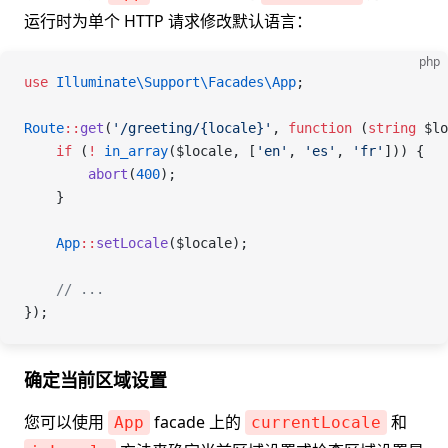
运行时为单个 HTTP 请求修改默认语言：
php
use
 Illuminate\Support\Facades\
App
;
Route
::
get
(
'/greeting/{locale}'
, 
function
 (
string
 $lo
    if
 (
!
 in_array
(
$locale
,
 [
'en'
,
 'es'
,
 'fr'
])) {
        abort
(
400
);
    }
    App
::
setLocale
(
$locale
);
    // ...
});
确定当前区域设置
您可以使用
facade 上的
和
App
currentLocale