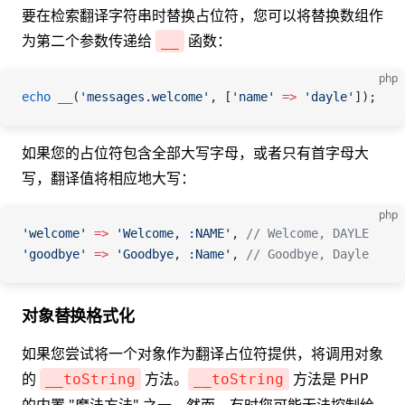
要在检索翻译字符串时替换占位符，您可以将替换数组作
为第二个参数传递给
函数：
__
php
echo
 __
(
'messages.welcome'
,
 [
'name'
 =>
 'dayle'
]);
如果您的占位符包含全部大写字母，或者只有首字母大
写，翻译值将相应地大写：
php
'welcome'
 =>
 'Welcome, :NAME'
, 
// Welcome, DAYLE
'goodbye'
 =>
 'Goodbye, :Name'
, 
// Goodbye, Dayle
对象替换格式化
如果您尝试将一个对象作为翻译占位符提供，将调用对象
的
方法。
方法是 PHP
__toString
__toString