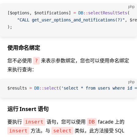
php
[
$options
, 
$notifications
] 
=
 DB
::
selectResultSets
(
    "CALL get_user_options_and_notifications(?)"
, 
$re
);
使用命名绑定
您不必使用
来表示参数绑定，您也可以使用命名绑定
?
来执行查询：
php
$results
 =
 DB
::
select
(
'select * from users where id =
运行 Insert 语句
要执行
语句，您可以使用
facade 上的
insert
DB
方法。与
类似，此方法接受 SQL
insert
select