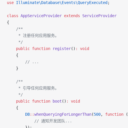
use
 Illuminate\Database\Events\
QueryExecuted
;
class
 AppServiceProvider
 extends
 ServiceProvider
{
    /**
     * 注册任何应用服务。
     */
    public
 function
 register
()
:
 void
    {
        // ...
    }
    /**
     * 引导任何应用服务。
     */
    public
 function
 boot
()
:
 void
    {
        DB
::
whenQueryingForLongerThan
(
500
, 
function
 (
            // 通知开发团队...
        });