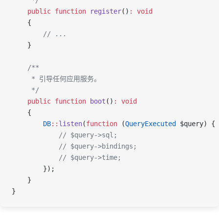
     */
    public
 function
 register
()
:
 void
    {
        // ...
    }
    /**
     * 引导任何应用服务。
     */
    public
 function
 boot
()
:
 void
    {
        DB
::
listen
(
function
 (
QueryExecuted
 $query
) {
            // $query->sql;
            // $query->bindings;
            // $query->time;
        });
    }
}