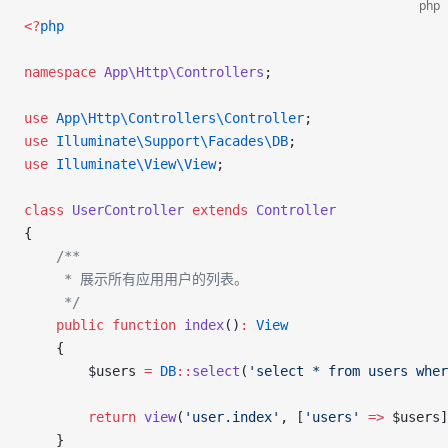
php
<
?
php
namespace
 App\Http\Controllers
;
use
 App\Http\Controllers\
Controller
;
use
 Illuminate\Support\Facades\
DB
;
use
 Illuminate\View\
View
;
class
 UserController
 extends
 Controller
{
    /**
     * 展示所有应用用户的列表。
     */
    public
 function
 index
()
:
 View
    {
        $users
 =
 DB
::
select
(
'select * from users wher
        return
 view
(
'user.index'
,
 [
'users'
 =>
 $users
]
    }