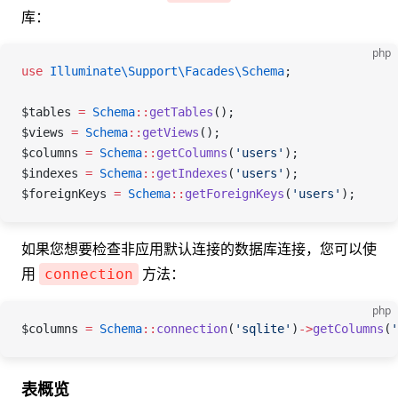
库：
php
use
 Illuminate\Support\Facades\
Schema
;
$tables
 =
 Schema
::
getTables
();
$views
 =
 Schema
::
getViews
();
$columns
 =
 Schema
::
getColumns
(
'users'
);
$indexes
 =
 Schema
::
getIndexes
(
'users'
);
$foreignKeys
 =
 Schema
::
getForeignKeys
(
'users'
);
如果您想要检查非应用默认连接的数据库连接，您可以使
用
方法：
connection
php
$columns
 =
 Schema
::
connection
(
'sqlite'
)
->
getColumns
(
'
表概览