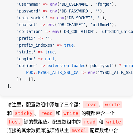
    'username'
 =>
 env
(
'DB_USERNAME'
,
 'forge'
),
    'password'
 =>
 env
(
'DB_PASSWORD'
,
 ''
),
    'unix_socket'
 =>
 env
(
'DB_SOCKET'
,
 ''
),
    'charset'
 =>
 env
(
'DB_CHARSET'
,
 'utf8mb4'
),
    'collation'
 =>
 env
(
'DB_COLLATION'
,
 'utf8mb4_unico
    'prefix'
 =>
 ''
,
    'prefix_indexes'
 =>
 true
,
    'strict'
 =>
 true
,
    'engine'
 =>
 null
,
    'options'
 =>
 extension_loaded
(
'pdo_mysql'
) 
?
 arra
        PDO
::
MYSQL_ATTR_SSL_CA
 =>
 env
(
'MYSQL_ATTR_SSL
    ]) 
:
 [],
],
请注意，配置数组中添加了三个键：
、
read
write
和
。
和
的键都包含一个
sticky
read
write
键的数组值。配置数组中的
和
host
read
write
连接的其余数据库选项将从主
配置数组中合
mysql