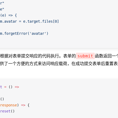
r"
e"
(e) => {
m.avatar = e.target.files[0]
m.forgetError('avatar')
根据对表单提交响应的代码执行。表单的
函数返回一个 
submit
。这提供了一个方便的方式来访问响应载荷，在成功提交表单后重置
t
 =
 () 
=>
()
response
) 
=>
 {
reset
()