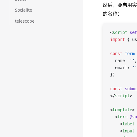
然后，要启用实
Socialite
的名称：
telescope
<
script
 set
import
 { 
us
const
 form
 
  name
: 
''
,
  email
: 
''
})
const
 submi
</
script
>
<
template
>
  <
form
 @su
    <
label
 
    <
input
 