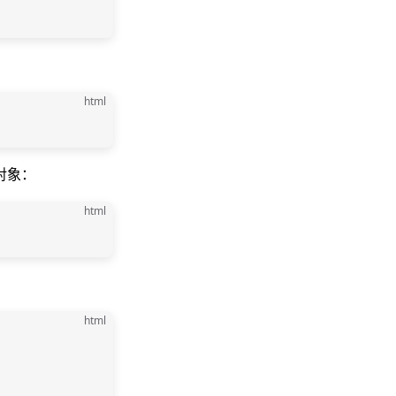
html
对象：
html
html