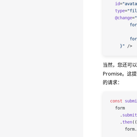
  id
=
"avata
  type
=
"fil
  @change
=
"
        for
        for
    }"
 />
当然，您还可以
Promise
的请求：
const
 submi
  form
    .
submit
    .
then
((
      form
.