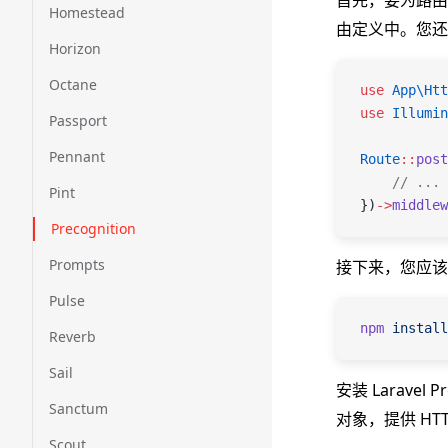
首先，要为路由启用
Homestead
由定义中。您还
Horizon
Octane
use
 App\Htt
use
 Illumin
Passport
Pennant
Route
::
post
    // ...
Pint
})
->
middlew
Precognition
Prompts
接下来，您应该通过 
Pulse
npm
 install
Reverb
Sail
安装 Laravel 
Sanctum
对象，提供 HT
Scout