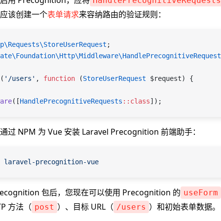
 Precognition，应将
HandlePrecognitiveRequests
应该创建一个
表单请求
来容纳路由的验证规则：
p\Requests\
StoreUserRequest
;
ate\Foundation\Http\Middleware\
HandlePrecognitiveRequest
(
'/users'
, 
function
 (
StoreUserRequest
 $request
) {
are
([
HandlePrecognitiveRequests
::
class
]);
NPM 为 Vue 安装 Laravel Precognition 前端助手：
 laravel-precognition-vue
Precognition 包后，您现在可以使用 Precognition 的
useForm
TP 方法（
）、目标 URL（
）和初始表单数据。
post
/users