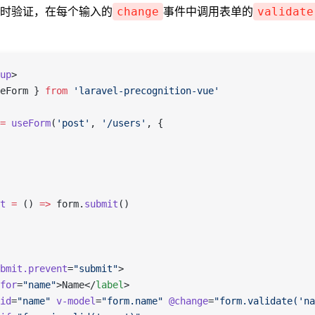
时验证，在每个输入的
事件中调用表单的
change
validate
up
>
eForm
 } 
from
 'laravel-precognition-vue'
=
 useForm
(
'post'
, 
'/users'
, {
t
 =
 () 
=>
 form
.
submit
()
bmit.prevent
=
"submit"
>
for
=
"name"
>Name</
label
>
id
=
"name"
 v-model
=
"form.name"
 @change
=
"form.validate('na