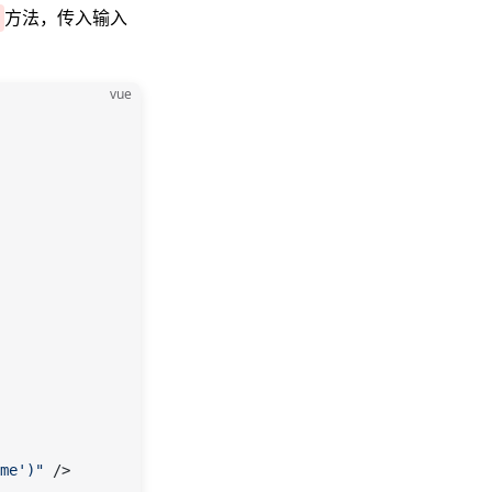
方法，传入输入
vue
me')"
 />