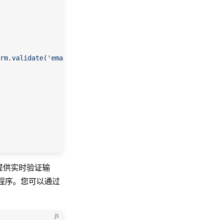
rm.validate('email')"
 />
则提供实时验证输
用程序。您可以通过
js