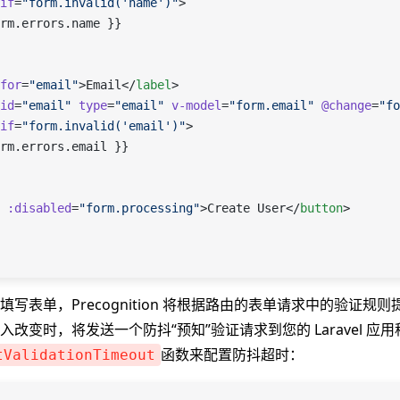
if
=
"form.invalid('name')"
>
rm.errors.name }}
for
=
"email"
>Email</
label
>
id
=
"email"
 type
=
"email"
 v-model
=
"form.email"
 @change
=
"fo
if
=
"form.invalid('email')"
>
rm.errors.email }}
 :disabled
=
"form.processing"
>Create User</
button
>
写表单，Precognition 将根据路由的表单请求中的验证规
改变时，将发送一个防抖“预知”验证请求到您的 Laravel 应
函数来配置防抖超时：
tValidationTimeout