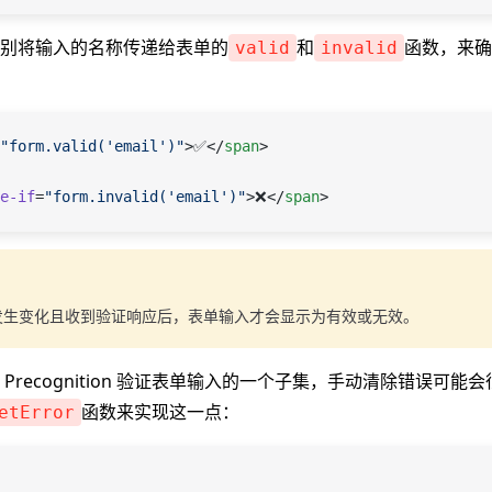
别将输入的名称传递给表单的
和
函数，来确
valid
invalid
"form.valid('email')"
>✅</
span
>
e-if
=
"form.invalid('email')"
>❌</
span
>
发生变化且收到验证响应后，表单输入才会显示为有效或无效。
Precognition 验证表单输入的一个子集，手动清除错误可能
函数来实现这一点：
etError