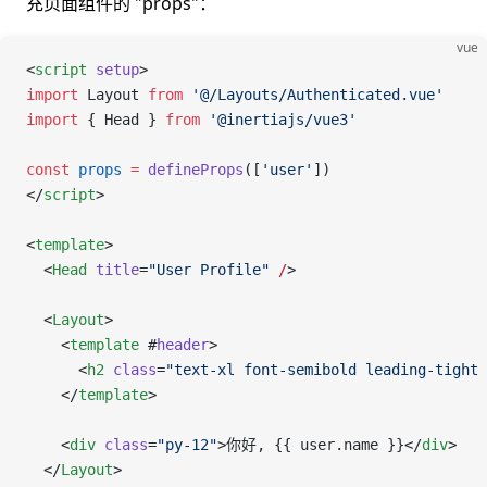
充页面组件的 "props"：
vue
<
script
 setup
>
import
 Layout
 from
 '@/Layouts/Authenticated.vue'
import
 { 
Head
 } 
from
 '@inertiajs/vue3'
const
 props
 =
 defineProps
([
'user'
])
</
script
>
<
template
>
  <
Head
 title
=
"User Profile"
 /
>
  <
Layout
>
    <
template
 #
header
>
      <
h2
 class
=
"text-xl font-semibold leading-tight 
    </
template
>
    <
div
 class
=
"py-12"
>你好, {{ user.name }}</
div
>
  </
Layout
>