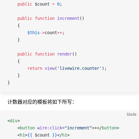
    public
 $count
 =
 0
;
    public
 function
 increment
()
    {
        $this
->
count
++
;
    }
    public
 function
 render
()
    {
        return
 view
(
'livewire.counter'
);
    }
}
计数器对应的模板将如下所写：
blade
<
div
>
    <
button
 wire:click
=
"increment"
>+</
button
>
    <
h1
>
{{
 $count
 }}
</
h1
>