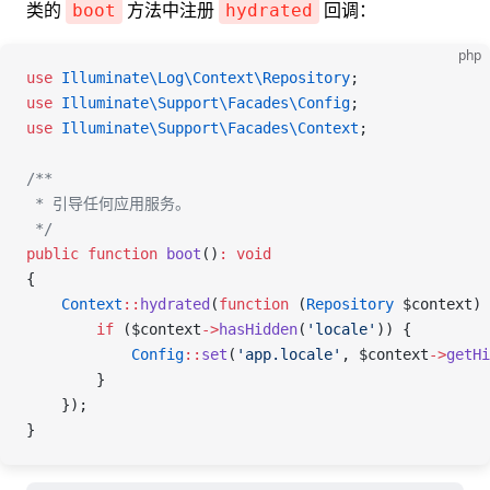
类的
方法中注册
回调：
boot
hydrated
php
use
 Illuminate\Log\Context\
Repository
;
use
 Illuminate\Support\Facades\
Config
;
use
 Illuminate\Support\Facades\
Context
;
/**
 * 引导任何应用服务。
 */
public
 function
 boot
()
:
 void
{
    Context
::
hydrated
(
function
 (
Repository
 $context
) 
        if
 (
$context
->
hasHidden
(
'locale'
)) {
            Config
::
set
(
'app.locale'
, 
$context
->
getHi
        }
    });
}