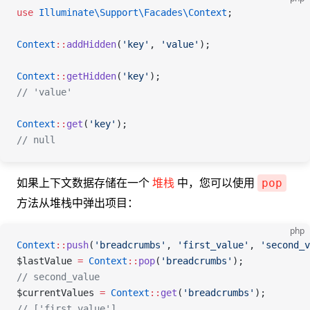
use
 Illuminate\Support\Facades\
Context
;
Context
::
addHidden
(
'key'
, 
'value'
);
Context
::
getHidden
(
'key'
);
// 'value'
Context
::
get
(
'key'
);
// null
如果上下文数据存储在一个
堆栈
中，您可以使用
pop
方法从堆栈中弹出项目：
php
Context
::
push
(
'breadcrumbs'
, 
'first_value'
, 
'second_v
$lastValue
 =
 Context
::
pop
(
'breadcrumbs'
);
// second_value
$currentValues
 =
 Context
::
get
(
'breadcrumbs'
);
// ['first_value']