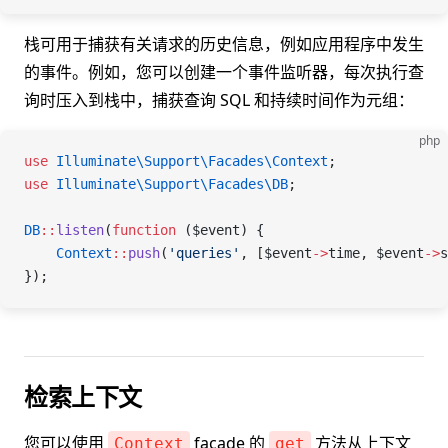
栈可用于捕获有关请求的历史信息，例如应用程序中发生
的事件。例如，您可以创建一个事件监听器，每次执行查
询时压入到栈中，捕获查询 SQL 和持续时间作为元组：
php
use
 Illuminate\Support\Facades\
Context
;
use
 Illuminate\Support\Facades\
DB
;
DB
::
listen
(
function
 (
$event
) {
    Context
::
push
(
'queries'
, [
$event
->
time
, 
$event
->
s
});
检索上下文
您可以使用
facade 的
方法从上下文
Context
get