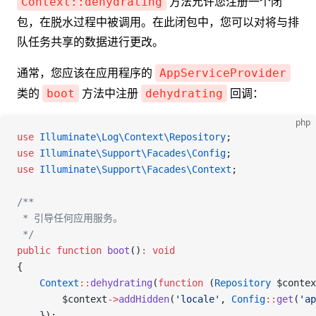
方法允许您注册一个闭
Context::dehydrating
包，在脱水过程中被调用。在此闭包中，您可以对将与排
队任务共享的数据进行更改。
通常，您应该在应用程序的
AppServiceProvider
类的
方法中注册
回调：
boot
dehydrating
php
use
 Illuminate\Log\Context\
Repository
;
use
 Illuminate\Support\Facades\
Config
;
use
 Illuminate\Support\Facades\
Context
;
/**
 * 引导任何应用服务。
 */
public
 function
 boot
()
:
 void
{
    Context
::
dehydrating
(
function
 (
Repository
 $contex
        $context
->
addHidden
(
'locale'
, 
Config
::
get
(
'ap
    });