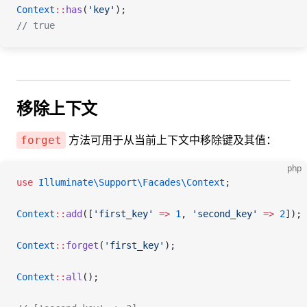
Context
::
has
(
'key'
);
// true
移除上下文
方法可用于从当前上下文中移除键及其值：
forget
php
use
 Illuminate\Support\Facades\
Context
;
Context
::
add
([
'first_key'
 =>
 1
, 
'second_key'
 =>
 2
]);
Context
::
forget
(
'first_key'
);
Context
::
all
();