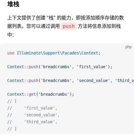
堆栈
上下文提供了创建 "栈" 的能力，即按添加顺序存储的数
据列表。您可以通过调用
方法将信息添加到栈
push
中：
php
use
 Illuminate\Support\Facades\
Context
;
Context
::
push
(
'breadcrumbs'
, 
'first_value'
);
Context
::
push
(
'breadcrumbs'
, 
'second_value'
, 
'third_v
Context
::
get
(
'breadcrumbs'
);
// [
//     'first_value',
//     'second_value',
//     'third_value',
// ]