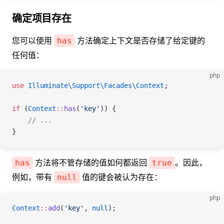
确定项目存在
您可以使用
方法确定上下文是否存储了给定键的
has
任何值：
php
use
 Illuminate\Support\Facades\
Context
;
if
 (
Context
::
has
(
'key'
)) {
    // ...
}
方法将不管存储的值如何都返回
。因此，
has
true
例如，带有
值的键会被认为存在：
null
php
Context
::
add
(
'key'
, 
null
);