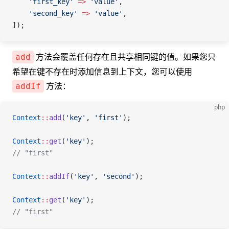
    'first_key'
 =>
 'value'
,
    'second_key'
 =>
 'value'
,
]);
方法会覆盖任何存在且共享相同键的值。如果您只
add
希望在键不存在时添加信息到上下文，您可以使用
方法：
addIf
php
Context
::
add
(
'key'
, 
'first'
);
Context
::
get
(
'key'
);
// "first"
Context
::
addIf
(
'key'
, 
'second'
);
Context
::
get
(
'key'
);
// "first"