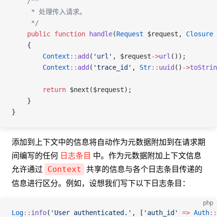
    /**
     * 处理传入请求。
     */
    public
 function
 handle
(
Request
 $request
, 
Closure
 
    {
        Context
::
add
(
'url'
, 
$request
->
url
());
        Context
::
add
(
'trace_id'
, 
Str
::
uuid
()
->
toStrin
        return
 $next
(
$request
);
    }
}
添加到上下文中的信息将自动作为元数据附加到在请求期
间编写的任何
日志条目
中。作为元数据附加上下文信息
允许通过
共享的信息与各个日志条目传递的
Context
信息进行区分。例如，设想我们写下以下日志条目：
php
Log
::
info
(
'User authenticated.'
, [
'auth_id'
 =>
 Auth
::