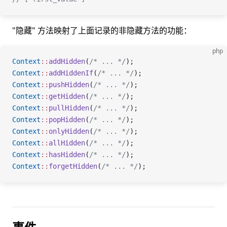
"隐藏" 方法映射了上面记录的非隐藏方法的功能：
php
Context
::
addHidden
(
/* ... */
);
Context
::
addHiddenIf
(
/* ... */
);
Context
::
pushHidden
(
/* ... */
);
Context
::
getHidden
(
/* ... */
);
Context
::
pullHidden
(
/* ... */
);
Context
::
popHidden
(
/* ... */
);
Context
::
onlyHidden
(
/* ... */
);
Context
::
allHidden
(
/* ... */
);
Context
::
hasHidden
(
/* ... */
);
Context
::
forgetHidden
(
/* ... */
);