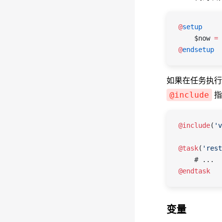
@
setup
    $now
 =
 
@
endsetup
如果在任务执行
指
@include
@include
(
'v
@task
(
'rest
    # ...
@endtask
变量