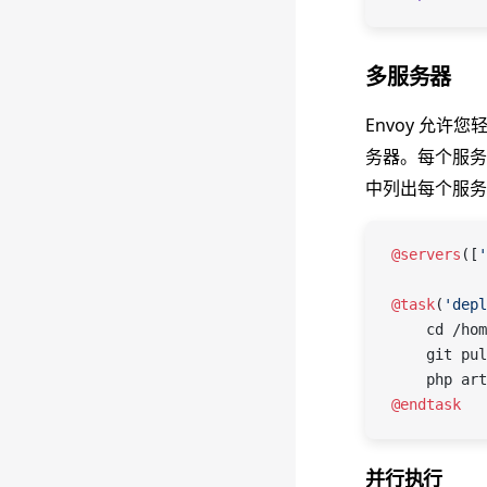
多服务器
Envoy 允
务器。每个服
中列出每个服务
@servers
([
'
@task
(
'depl
    cd /hom
    git pul
    php art
@endtask
并行执行