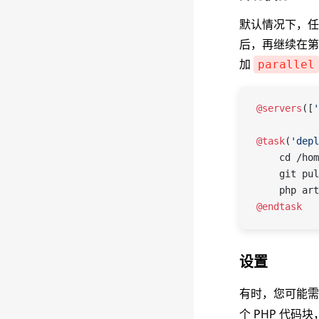
默认情况下，任
后，再继续在第
加
parallel
@servers
([
'
@task
(
'depl
    cd /hom
    git pul
    php art
@endtask
设置
有时，您可能需要
个 PHP 代