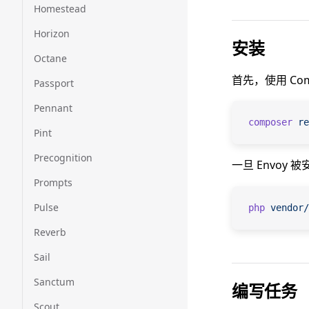
Homestead
Horizon
安装
Octane
首先，使用 Com
Passport
Pennant
composer
 re
Pint
Precognition
一旦 Envoy
Prompts
Pulse
php
 vendor/
Reverb
Sail
Sanctum
编写任务
Scout