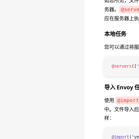
如您所见，文
务器。
@serv
应在服务器上执行的
本地任务
您可以通过将服
@servers
([
'
导入 Envoy 
使用
@import
中。文件导入后
样：
@import
(
've