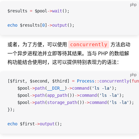
php
$results
 =
 $pool
->
wait
();
echo
 $results
[
0
]
->
output
();
或者，为了方便，可以使用
方法启动
concurrently
一个异步进程池并立即等待其结果。当与 PHP 的数组解
构功能结合使用时，这可以提供特别表现力的语法：
php
[
$first
, 
$second
, 
$third
] 
=
 Process
::
concurrently
(
fun
    $pool
->
path
(
__DIR__
)
->
command
(
'ls -la'
);
    $pool
->
path
(
app_path
())
->
command
(
'ls -la'
);
    $pool
->
path
(
storage_path
())
->
command
(
'ls -la'
);
});
echo
 $first
->
output
();