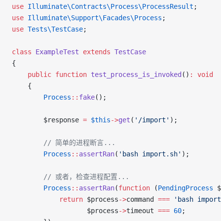
use
 Illuminate\Contracts\Process\
ProcessResult
;
use
 Illuminate\Support\Facades\
Process
;
use
 Tests\
TestCase
;
class
 ExampleTest
 extends
 TestCase
{
    public
 function
 test_process_is_invoked
()
:
 void
    {
        Process
::
fake
();
        $response
 =
 $this
->
get
(
'/import'
);
        // 简单的进程断言...
        Process
::
assertRan
(
'bash import.sh'
);
        // 或者，检查进程配置...
        Process
::
assertRan
(
function
 (
PendingProcess
 $
            return
 $process
->
command
 ===
 'bash import
                   $process
->
timeout
 ===
 60
;