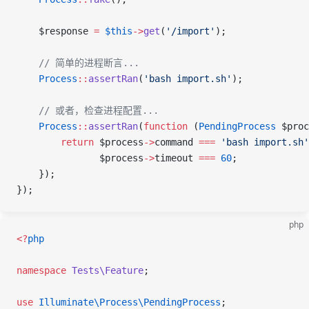
    $response
 =
 $this
->
get
(
'/import'
);
    // 简单的进程断言...
    Process
::
assertRan
(
'bash import.sh'
);
    // 或者，检查进程配置...
    Process
::
assertRan
(
function
 (
PendingProcess
 $proc
        return
 $process
->
command
 ===
 'bash import.sh'
               $process
->
timeout
 ===
 60
;
    });
});
php
<
?
php
namespace
 Tests\Feature
;
use
 Illuminate\Process\
PendingProcess
;