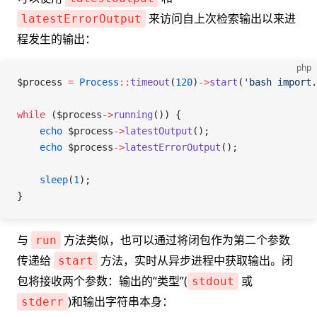
来访问自上次检索输出以来进
latestErrorOutput
程发生的输出：
php
$process
 =
 Process
::
timeout
(
120
)
->
start
(
'bash import.
while
 (
$process
->
running
()) {
    echo
 $process
->
latestOutput
();
    echo
 $process
->
latestErrorOutput
();
    sleep
(
1
);
}
与
方法类似，也可以通过将闭包作为第二个参数
run
传递给
方法，实时从异步进程中获取输出。闭
start
包将接收两个参数：输出的“类型”(
或
stdout
)和输出字符串本身：
stderr