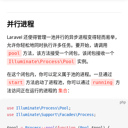
并行进程
Laravel 还使得管理一池并行的异步进程变得轻而易举，
允许你轻松地同时执行许多任务。要开始，请调用
方法，该方法接受一个闭包，该闭包接收一个
pool
实例。
Illuminate\Process\Pool
在这个闭包内，你可以定义属于池的进程。一旦通过
方法启动了进程池，你可以通过
方
start
running
法访问正在运行的进程的
集合
：
php
use
 Illuminate\Process\
Pool
;
use
 Illuminate\Support\Facades\
Process
;
$pool
 =
 Process
::
pool
(
function
 (
Pool
 $pool
) {