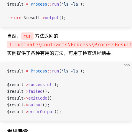
$result
 =
 Process
::
run
(
'ls -la'
);
return
 $result
->
output
();
当然，
方法返回的
run
Illuminate\Contracts\Process\ProcessResul
实例提供了各种有用的方法，可用于检查进程结果：
php
$result
 =
 Process
::
run
(
'ls -la'
);
$result
->
successful
();
$result
->
failed
();
$result
->
exitCode
();
$result
->
output
();
$result
->
errorOutput
();
抛出异常