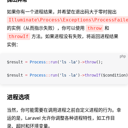
如果你有一个进程结果，并希望在退出码大于零时抛出
Illuminate\Process\Exceptions\ProcessFail
的实例（从而指示失败），你可以使用
和
throw
方法。如果进程没有失败，将返回进程结果
throwIf
实例：
php
$result
 =
 Process
::
run
(
'ls -la'
)
->
throw
();
$result
 =
 Process
::
run
(
'ls -la'
)
->
throwIf
(
$condition
)
进程选项
当然，你可能需要在调用进程之前自定义进程的行为。幸
运的是，Laravel 允许你调整各种进程特性，如工作目
录、超时和环境变量。