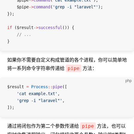
    $pipe
->
command
(
'cat example.txt'
);
    $pipe
->
command
(
'grep -i "laravel"'
);
});
if
 (
$result
->
successful
()) {
    // ...
}
如果你不需要自定义构成管道的各个进程，你可以简单地
将一系列命令字符串传递给
方法：
pipe
php
$result
 =
 Process
::
pipe
([
    'cat example.txt'
,
    'grep -i "laravel"'
,
]);
通过将闭包作为第二个参数传递给
方法，也可以
pipe