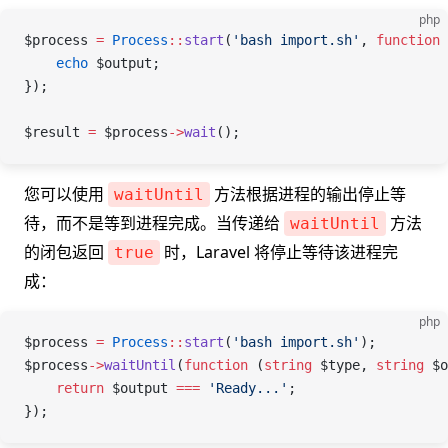
php
$process
 =
 Process
::
start
(
'bash import.sh'
, 
function
 
    echo
 $output
;
});
$result
 =
 $process
->
wait
();
您可以使用
方法根据进程的输出停止等
waitUntil
待，而不是等到进程完成。当传递给
方法
waitUntil
的闭包返回
时，Laravel 将停止等待该进程完
true
成：
php
$process
 =
 Process
::
start
(
'bash import.sh'
);
$process
->
waitUntil
(
function
 (
string
 $type
, 
string
 $o
    return
 $output
 ===
 'Ready...'
;
});