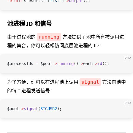
return
 $results
[
'first'
]
->
output
();
池进程 ID 和信号
由于进程池的
方法提供了池中所有被调用进
running
程的集合，你可以轻松访问底层池进程的 ID：
php
$processIds
 =
 $pool
->
running
()
->
each
->
id
();
为了方便，你可以在进程池上调用
方法向池中
signal
的每个进程发送信号：
php
$pool
->
signal
(
SIGUSR2
);