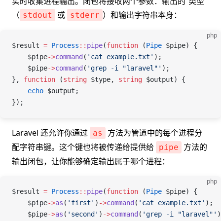
实时收集进程输出。闭包将接收两个参数：输出的“类型”
（
或
）和输出字符串本身：
stdout
stderr
php
$result
 =
 Process
::
pipe
(
function
 (
Pipe
 $pipe
) {
    $pipe
->
command
(
'cat example.txt'
);
    $pipe
->
command
(
'grep -i "laravel"'
);
}, 
function
 (
string
 $type
, 
string
 $output
) {
    echo
 $output
;
});
Laravel 还允许你通过
方法为管道中的每个进程分
as
配字符串键。这个键也将被传递给提供给
方法的
pipe
输出闭包，让你能够确定输出属于哪个进程：
php
$result
 =
 Process
::
pipe
(
function
 (
Pipe
 $pipe
) {
    $pipe
->
as
(
'first'
)
->
command
(
'cat example.txt'
);
    $pipe
->
as
(
'second'
)
->
command
(
'grep -i "laravel"'
)