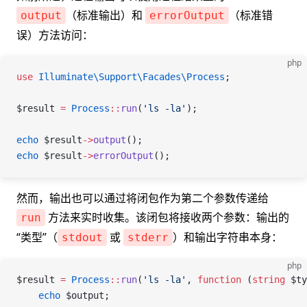
（标准输出）和
（标准错
output
errorOutput
误）方法访问：
php
use
 Illuminate\Support\Facades\
Process
;
$result
 =
 Process
::
run
(
'ls -la'
);
echo
 $result
->
output
();
echo
 $result
->
errorOutput
();
然而，输出也可以通过将闭包作为第二个参数传递给
方法来实时收集。该闭包将接收两个参数：输出的
run
“类型”（
或
）和输出字符串本身：
stdout
stderr
php
$result
 =
 Process
::
run
(
'ls -la'
, 
function
 (
string
 $ty
    echo
 $output
;