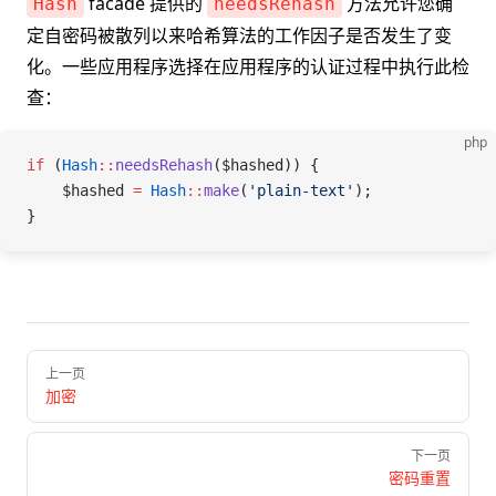
facade 提供的
方法允许您确
Hash
needsRehash
定自密码被散列以来哈希算法的工作因子是否发生了变
化。一些应用程序选择在应用程序的认证过程中执行此检
查：
php
if
 (
Hash
::
needsRehash
(
$hashed
)) {
    $hashed
 =
 Hash
::
make
(
'plain-text'
);
}
Pager
上一页
加密
下一页
密码重置