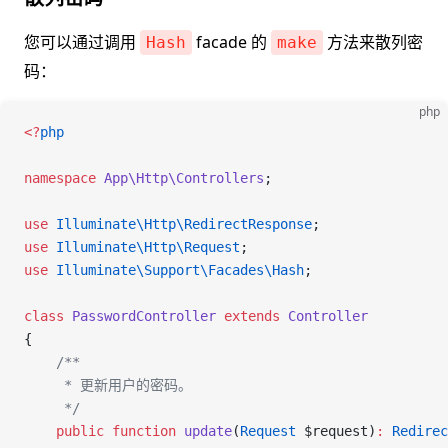
您可以通过调用
facade 的
方法来散列密
Hash
make
码：
php
<
?
php
namespace
 App\Http\Controllers
;
use
 Illuminate\Http\
RedirectResponse
;
use
 Illuminate\Http\
Request
;
use
 Illuminate\Support\Facades\
Hash
;
class
 PasswordController
 extends
 Controller
{
    /**
     * 更新用户的密码。
     */
    public
 function
 update
(
Request
 $request
)
:
 Redirec