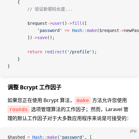
    {
        // 验证新密码长度...
        $request
->
user
()
->
fill
([
            'password'
 =>
 Hash
::
make
(
$request
->
newPas
        ])
->
save
();
        return
 redirect
(
'/profile'
);
    }
}
调整 Bcrypt 工作因子
如果您正在使用 Bcrypt 算法，
方法允许您使用
make
选项管理算法的工作因子；然而，Laravel 管
rounds
理的默认工作因子对于大多数应用程序来说是可接受的：
php
$hashed
 =
 Hash
::
make
(
'password'
, [