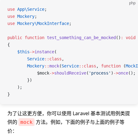
php
use
 App\
Service
;
use
 Mockery
;
use
 Mockery\
MockInterface
;
public
 function
 test_something_can_be_mocked
()
:
 void
{
    $this
->
instance
(
        Service
::
class
,
        Mockery
::
mock
(
Service
::
class
, 
function
 (
MockI
            $mock
->
shouldReceive
(
'process'
)
->
once
();
        })
    );
}
为了让这更方便，你可以使用 Laravel 基本测试用例类提
供的
方法。例如，下面的例子与上面的例子等
mock
价：