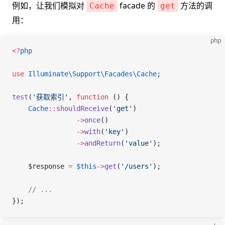
例如，让我们模拟对
facade 的
方法的调
Cache
get
用：
php
<
?
php
use
 Illuminate\Support\Facades\
Cache
;
test
(
'获取索引'
,
 function
 ()
 {
    Cache
::
shouldReceive
(
'get'
)
                ->
once
()
                ->
with
(
'key'
)
                ->
andReturn
(
'value'
);
    $response
 =
 $this
->
get
(
'/users'
);
    // ...
});