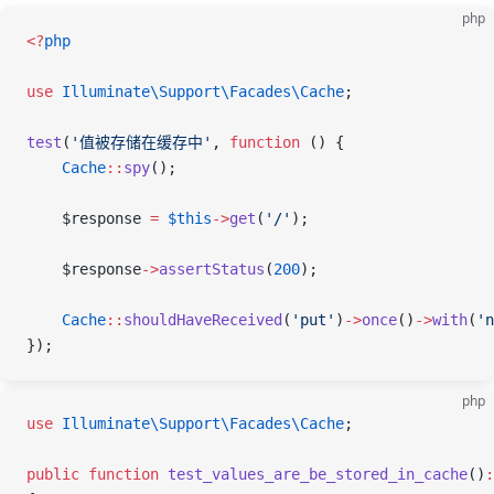
php
<
?
php
use
 Illuminate\Support\Facades\
Cache
;
test
(
'值被存储在缓存中'
,
 function
 ()
 {
    Cache
::
spy
();
    $response
 =
 $this
->
get
(
'/'
);
    $response
->
assertStatus
(
200
);
    Cache
::
shouldHaveReceived
(
'put'
)
->
once
()
->
with
(
'n
});
php
use
 Illuminate\Support\Facades\
Cache
;
public
 function
 test_values_are_be_stored_in_cache
()
: