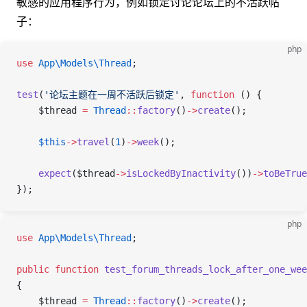
敏感的应用程序行为，例如锁定讨论论坛上的不活跃帖
子：
php
use
 App\Models\
Thread
;
test
(
'论坛主题在一周不活跃后锁定'
,
 function
 ()
 {
    $thread
 =
 Thread
::
factory
()
->
create
();
    $this
->
travel
(
1
)
->
week
();
    expect
(
$thread
->
isLockedByInactivity
())
->
toBeTrue
});
php
use
 App\Models\
Thread
;
public
 function
 test_forum_threads_lock_after_one_wee
{
    $thread
 =
 Thread
::
factory
()
->
create
();