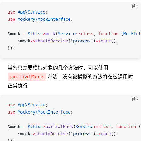
php
use
 App\
Service
;
use
 Mockery\
MockInterface
;
$mock
 =
 $this
->
mock
(
Service
::
class
, 
function
 (
MockInt
    $mock
->
shouldReceive
(
'process'
)
->
once
();
});
当您只需要模拟对象的几个方法时，可以使用
方法。没有被模拟的方法将在被调用时
partialMock
正常执行：
php
use
 App\
Service
;
use
 Mockery\
MockInterface
;
$mock
 =
 $this
->
partialMock
(
Service
::
class
, 
function
 (
    $mock
->
shouldReceive
(
'process'
)
->
once
();