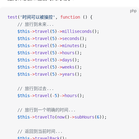
php
test
(
'时间可以被操控'
,
 function
 ()
 {
    // 旅行到未来...
    $this
->
travel
(
5
)
->
milliseconds
();
    $this
->
travel
(
5
)
->
seconds
();
    $this
->
travel
(
5
)
->
minutes
();
    $this
->
travel
(
5
)
->
hours
();
    $this
->
travel
(
5
)
->
days
();
    $this
->
travel
(
5
)
->
weeks
();
    $this
->
travel
(
5
)
->
years
();
    // 旅行到过去...
    $this
->
travel
(
-
5
)
->
hours
();
    // 旅行到一个明确的时间...
    $this
->
travelTo
(
now
()
->
subHours
(
6
));
    // 返回到当前时间...
    $this
->
travelBack
();