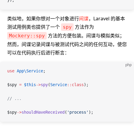
});
类似地，如果你想对一个对象进行
间谍
，Laravel 的基本
测试用例类也提供了一个
方法作为
spy
方法的方便包装。间谍与模拟类似；
Mockery::spy
然而，间谍记录间谍与被测试代码之间的任何互动，使您
可以在代码执行后进行断言：
php
use
 App\
Service
;
$spy
 =
 $this
->
spy
(
Service
::
class
);
// ...
$spy
->
shouldHaveReceived
(
'process'
);