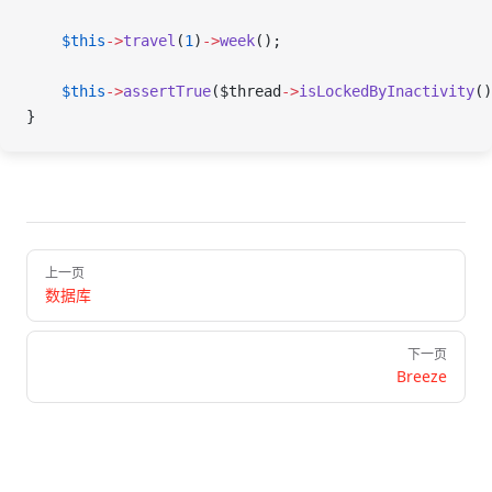
    $this
->
travel
(
1
)
->
week
();
    $this
->
assertTrue
(
$thread
->
isLockedByInactivity
()
}
Pager
上一页
数据库
下一页
Breeze