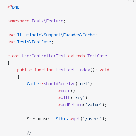
php
<
?
php
namespace
 Tests\Feature
;
use
 Illuminate\Support\Facades\
Cache
;
use
 Tests\
TestCase
;
class
 UserControllerTest
 extends
 TestCase
{
    public
 function
 test_get_index
()
:
 void
    {
        Cache
::
shouldReceive
(
'get'
)
                    ->
once
()
                    ->
with
(
'key'
)
                    ->
andReturn
(
'value'
);
        $response
 =
 $this
->
get
(
'/users'
);
        // ...