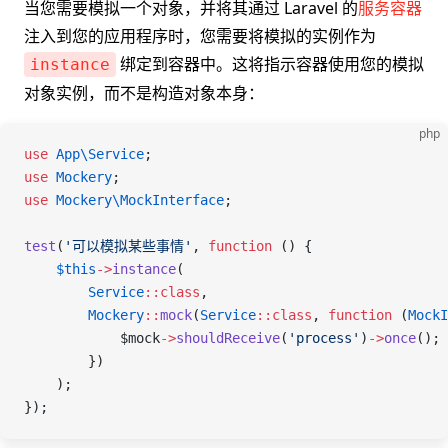
当您需要模拟一个对象，并将其通过 Laravel 的
服务容器
注入到您的应用程序时，您需要将模拟的实例作为
绑定到容器中。这将指示容器使用您的模拟
instance
对象实例，而不是构造对象本身：
php
use
 App\
Service
;
use
 Mockery
;
use
 Mockery\
MockInterface
;
test
(
'可以模拟某些事情'
,
 function
 ()
 {
    $this
->
instance
(
        Service
::
class
,
        Mockery
::
mock
(
Service
::
class
,
 function
 (
MockI
            $mock
->
shouldReceive
(
'process'
)
->
once
();
        })
    );
});