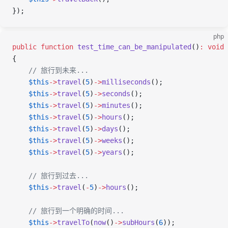
});
php
public
 function
 test_time_can_be_manipulated
()
:
 void
{
    // 旅行到未来...
    $this
->
travel
(
5
)
->
milliseconds
();
    $this
->
travel
(
5
)
->
seconds
();
    $this
->
travel
(
5
)
->
minutes
();
    $this
->
travel
(
5
)
->
hours
();
    $this
->
travel
(
5
)
->
days
();
    $this
->
travel
(
5
)
->
weeks
();
    $this
->
travel
(
5
)
->
years
();
    // 旅行到过去...
    $this
->
travel
(
-
5
)
->
hours
();
    // 旅行到一个明确的时间...
    $this
->
travelTo
(
now
()
->
subHours
(
6
));