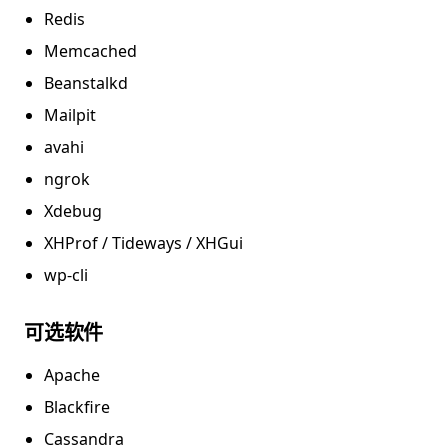
Redis
Memcached
Beanstalkd
Mailpit
avahi
ngrok
Xdebug
XHProf / Tideways / XHGui
wp-cli
可选软件
Apache
Blackfire
Cassandra