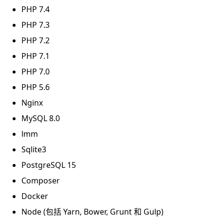
PHP 7.4
PHP 7.3
PHP 7.2
PHP 7.1
PHP 7.0
PHP 5.6
Nginx
MySQL 8.0
lmm
Sqlite3
PostgreSQL 15
Composer
Docker
Node (包括 Yarn, Bower, Grunt 和 Gulp)