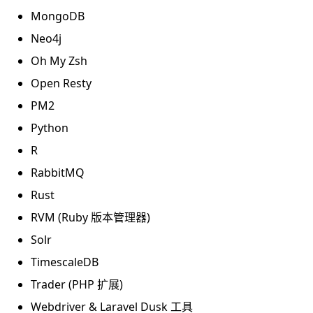
MongoDB
Neo4j
Oh My Zsh
Open Resty
PM2
Python
R
RabbitMQ
Rust
RVM (Ruby 版本管理器)
Solr
TimescaleDB
Trader (PHP 扩展)
Webdriver & Laravel Dusk 工具